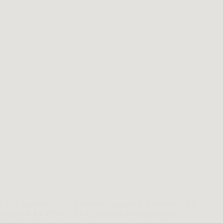
Le 22 septembre 2021, le nouveau rapport de la MIVILUDES
est publié. La MIVILUDES, c’est cette fameuse mission
interministérielle chargée d’observer, analyser les phénomènes