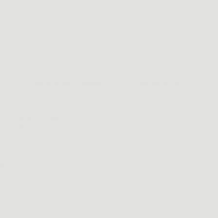
Je vais, à l’instar de mes camarades expliciter ma démarche =)
Il y a quelques années, je ne me serais pas posé la question de
savoir si je devais m’inscrire dans une démarche ou pas.
J’étais pétri de certitudes et…
Borvo
juin 15, 2021
Réalité extraterrestre
Les abductions par les extraterrestres 1