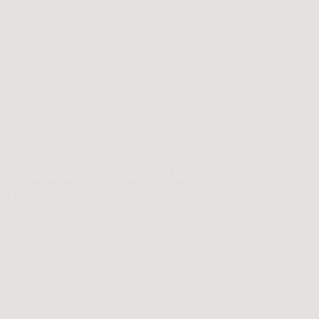
« Le mental est une illusion » « Ne cherche pas à comprendre,
la réponse est en toi, le mental ne sert à rien » « Il faut
supprimer le mental pour accéder à la transcendance véritable
de l’homme » On a tous entendu ou lu…
Borvo
juin 4, 2021