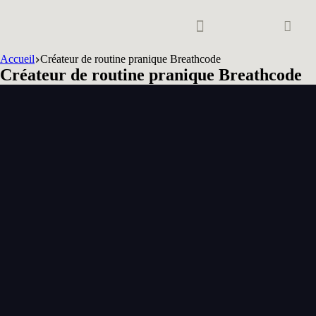
Accueil
Créateur de routine pranique Breathcode
RETRAITE AVEC BORVO
INITIATION EN EGYPTE 2026
LE VOYAGE HORS DU CORPS
Créateur de routine pranique Breathcode