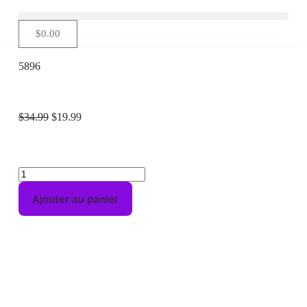
$
0.00
5896
$
34.99
$
19.99
Ajouter au panier